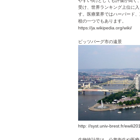
やすい街｣としても評価が高く
受け、世界ランキング上位に入
す。医療業界ではハーバード、
校の一つでもあります。
https://ja.wikipedia.org/wiki/
ピッツバーグ市の遠景
http: //syst.univ-brest.fr/ewili20
生物統計学は、公衆衛生や医療