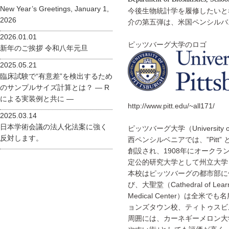
New Year’s Greetings, January 1,
今後生物統計学を履修したいと
2026
介の第五弾は、米国ペンシルバ
2026.01.01
ピッツバーグ大学のロゴ
新年のご挨拶 令和八年元旦
2025.05.21
臨床試験で“有意差”を検出するため
のサンプルサイズ計算とは？ ― R
による実装例と共に ―
http://www.pitt.edu/~all171/
2025.03.14
日本学術会議の法人化法案に強く
ピッツバーグ大学（Universit
反対します。
西ペンシルベニアでは、”Pitt
創設され、1908年にオーク
定公的研究大学として州立大学
本校はピッツバーグの都市部に位
び、大聖堂（Cathedral of Lea
Medical Center）は
ョンズタウン校、ティトゥスビ
周囲には、カーネギーメロン大